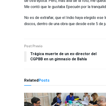
de otra época. Pero, más allá de la foto, me qued
Me contó que le gustaba Epecuén por la tranquilid
No es de extrañar, que el Indio haya elegido ese 
discos, dentro de una obra que desde este 5 de ju
Post Previo
Trágica muerte de un ex-director del
CGPBB en un gimnasio de Bahía
Related
Posts