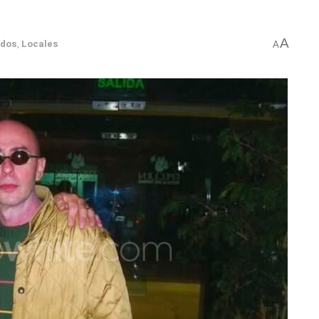
A
ados
,
Locales
A