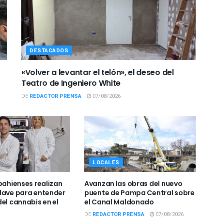
DESTACADOS
«Volver a levantar el telón», el deseo del
Teatro de Ingeniero White
DE
REDACTOR PRENSA
07/08/2026
LOCALES
bahienses realizan
Avanzan las obras del nuevo
lave para entender
puente de Pampa Central sobre
el cannabis en el
el Canal Maldonado
DE
REDACTOR PRENSA
07/08/2026