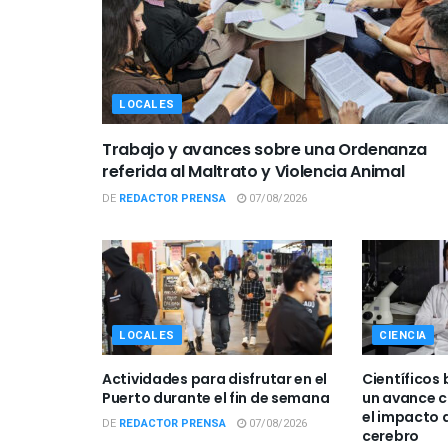
LOCALES
Trabajo y avances sobre una Ordenanza
referida al Maltrato y Violencia Animal
DE
REDACTOR PRENSA
07/08/2026
LOCALES
CIENCIA
Actividades para disfrutar en el
Científicos 
Puerto durante el fin de semana
un avance c
el impacto d
DE
REDACTOR PRENSA
07/08/2026
cerebro