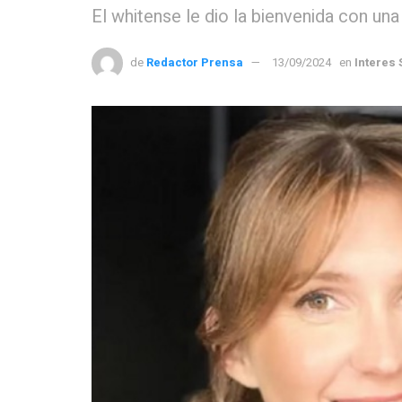
El whitense le dio la bienvenida con una
de
Redactor Prensa
13/09/2024
en
Interes 