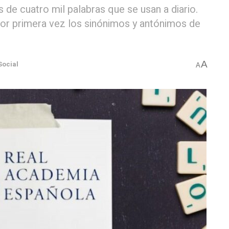
 de cuatro mil palabras que se usan a diario.
 por primera vez los sinónimos y antónimos de
A
Social
A