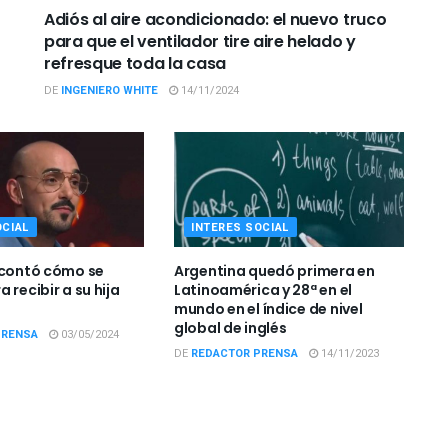
Adiós al aire acondicionado: el nuevo truco
para que el ventilador tire aire helado y
refresque toda la casa
DE
INGENIERO WHITE
14/11/2024
OCIAL
INTERES SOCIAL
 contó cómo se
Argentina quedó primera en
 recibir a su hija
Latinoamérica y 28ª en el
mundo en el índice de nivel
global de inglés
PRENSA
03/05/2024
DE
REDACTOR PRENSA
14/11/2023