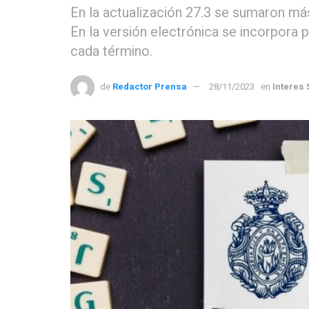
En la actualización 27.3 se sumaron más
En la versión electrónica se incorpora
cada término.
de
Redactor Prensa
28/11/2023
en
Interes 