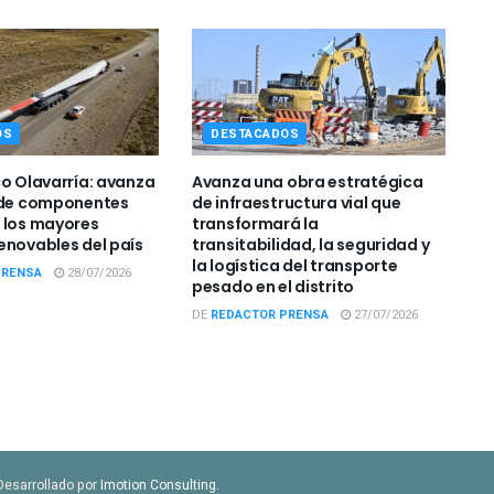
OS
DESTACADOS
co Olavarría: avanza
Avanza una obra estratégica
 de componentes
de infraestructura vial que
 los mayores
transformará la
enovables del país
transitabilidad, la seguridad y
la logística del transporte
PRENSA
28/07/2026
pesado en el distrito
DE
REDACTOR PRENSA
27/07/2026
Desarrollado por
Imotion Consulting
.