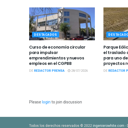
DESTACADOS
DESTACAD
Curso de economía circular
Parque Eóli
para impulsar
el traslado
emprendimientos y nuevos
para uno de
empleos en el CGPBB
proyectos r
DE
REDACTOR PRENSA
28/07/2026
DE
REDACTOR 
Please
login
to join discussion
Todos los derechos reservados © 2022
ingenierowhite.com
- 