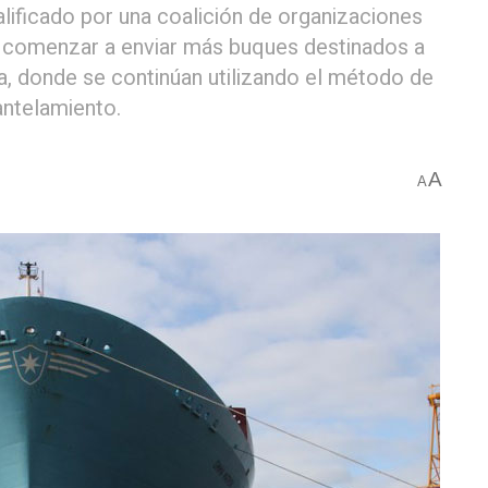
lificado por una coalición de organizaciones
 comenzar a enviar más buques destinados a
dia, donde se continúan utilizando el método de
antelamiento.
A
A