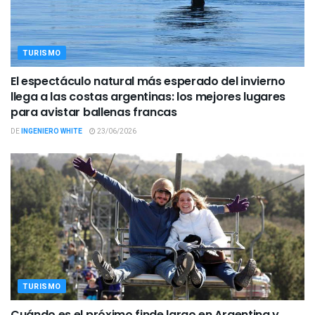
TURISMO
El espectáculo natural más esperado del invierno
llega a las costas argentinas: los mejores lugares
para avistar ballenas francas
DE
INGENIERO WHITE
23/06/2026
TURISMO
Cuándo es el próximo finde largo en Argentina y