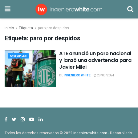
Inicio
Etiqueta
paro por despidos
Etiqueta:
paro por despidos
ATE anunció un paro nacional
NACIONALES
y lanzó una advertencia para
Javier Milei
DE
INGENIERO WHITE
28/03/2024
Todos los derechos reservados © 2022
ingenierowhite.com
- Desarrollado