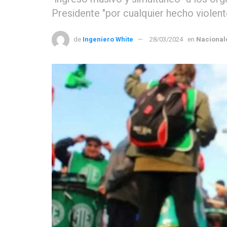
Presidente "por cualquier hecho violent
de
Ingeniero White
28/03/2024
en
Nacional