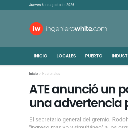
jueves 6 de agosto de 2026
INICIO
LOCALES
PUERTO
INDUST
Inicio
Nacionales
ATE anunció un pa
una advertencia p
El secretario general del gremio, Rodol
"ingreso masivo y simultáneo" a los org