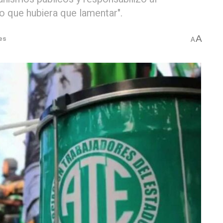
o que hubiera que lamentar".
A
es
A