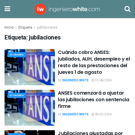
Inicio
Etiqueta
jubilaciones
Etiqueta:
jubilaciones
Cuándo cobro ANSES:
ECONOMÍA
jubilados, AUH, desempleo y el
resto de las prestaciones del
jueves 1 de agosto
DE
INGENIERO WHITE
01/08/2024
ANSES comenzará a ajustar
ECONOMÍA
las jubilaciones con sentencia
firme
DE
INGENIERO WHITE
09/07/2024
Jubilaciones ajustadas por