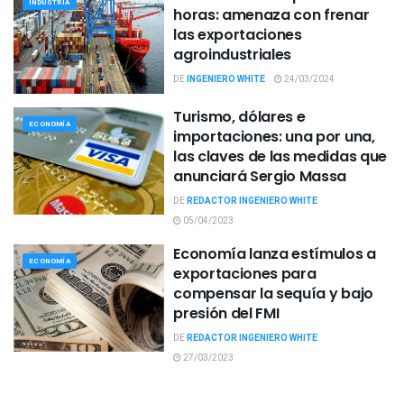
INDUSTRIA
horas: amenaza con frenar
las exportaciones
agroindustriales
DE
INGENIERO WHITE
24/03/2024
Turismo, dólares e
ECONOMÍA
importaciones: una por una,
las claves de las medidas que
anunciará Sergio Massa
DE
REDACTOR INGENIERO WHITE
05/04/2023
Economía lanza estímulos a
ECONOMÍA
exportaciones para
compensar la sequía y bajo
presión del FMI
DE
REDACTOR INGENIERO WHITE
27/03/2023