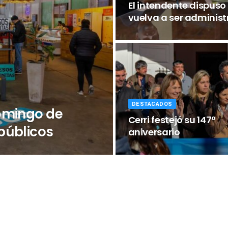
El intendente dispuso 
vuelva a ser administ
DESTACADOS
omingo de
Cerri festejó su 147º
públicos
aniversario