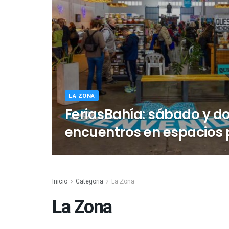
LA ZONA
FeriasBahía: sábado y d
encuentros en espacios 
Inicio
Categoria
La Zona
La Zona