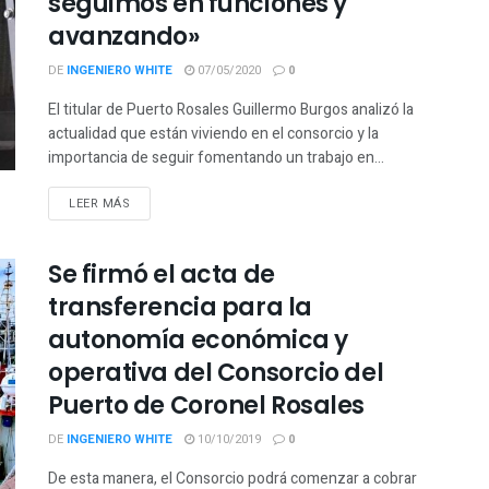
seguimos en funciones y
avanzando»
DE
INGENIERO WHITE
07/05/2020
0
El titular de Puerto Rosales Guillermo Burgos analizó la
actualidad que están viviendo en el consorcio y la
importancia de seguir fomentando un trabajo en...
LEER MÁS
Se firmó el acta de
transferencia para la
autonomía económica y
operativa del Consorcio del
Puerto de Coronel Rosales
DE
INGENIERO WHITE
10/10/2019
0
De esta manera, el Consorcio podrá comenzar a cobrar