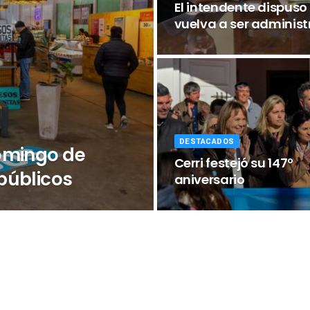
El intendente dispuso 
vuelva a ser administ
DESTACADOS
omingo de
Cerri festejó su 147º
públicos
aniversario