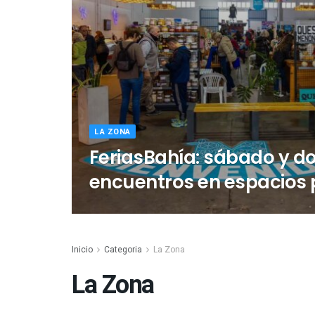
LA ZONA
FeriasBahía: sábado y d
encuentros en espacios 
Inicio
Categoria
La Zona
La Zona