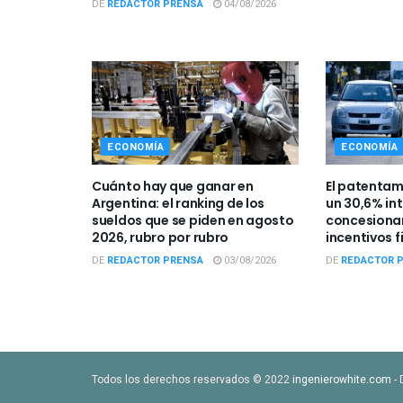
DE
REDACTOR PRENSA
04/08/2026
ECONOMÍA
ECONOMÍA
Cuánto hay que ganar en
El patentam
Argentina: el ranking de los
un 30,6% int
sueldos que se piden en agosto
concesionar
2026, rubro por rubro
incentivos f
DE
REDACTOR PRENSA
03/08/2026
DE
REDACTOR 
Todos los derechos reservados © 2022
ingenierowhite.com
- 