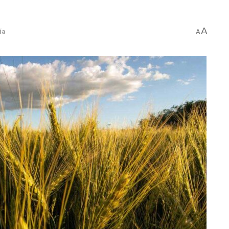
A
ía
A