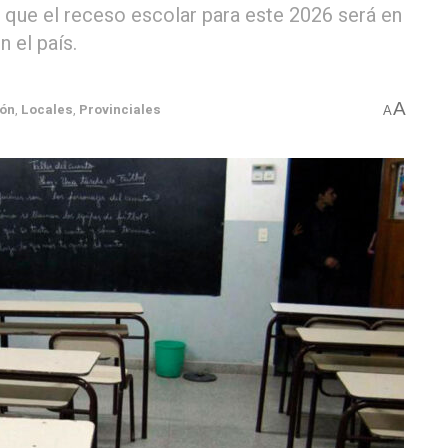
 que el receso escolar para este 2026 será en
n el país.
A
ón
,
Locales
,
Provinciales
A