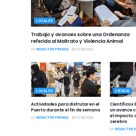
LOCALES
Trabajo y avances sobre una Ordenanza
referida al Maltrato y Violencia Animal
DE
REDACTOR PRENSA
07/08/2026
LOCALES
CIENCIA
Actividades para disfrutar en el
Científicos 
Puerto durante el fin de semana
un avance c
el impacto d
DE
REDACTOR PRENSA
07/08/2026
cerebro
DE
REDACTOR 