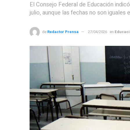
El Consejo Federal de Educación indicó
julio, aunque las fechas no son iguales e
de
Redactor Prensa
27/04/2026
en
Educaci