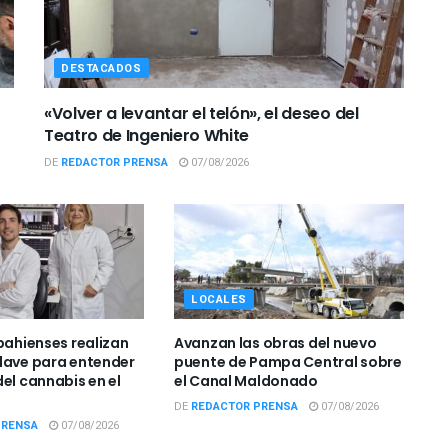
DESTACADOS
«Volver a levantar el telón», el deseo del
Teatro de Ingeniero White
DE
REDACTOR PRENSA
07/08/2026
LOCALES
bahienses realizan
Avanzan las obras del nuevo
lave para entender
puente de Pampa Central sobre
el cannabis en el
el Canal Maldonado
DE
REDACTOR PRENSA
07/08/2026
PRENSA
07/08/2026