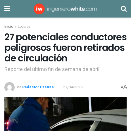
Inicio
Locales
27 potenciales conductores
peligrosos fueron retirados
de circulación
Reporte del último fin de semana de abril.
A
de
Redactor Prensa
27/04/2026
A