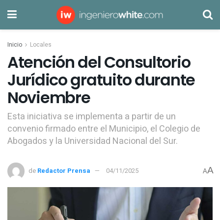
Inicio
Locales
Atención del Consultorio
Jurídico gratuito durante
Noviembre
Esta iniciativa se implementa a partir de un
convenio firmado entre el Municipio, el Colegio de
Abogados y la Universidad Nacional del Sur.
A
de
Redactor Prensa
04/11/2025
A