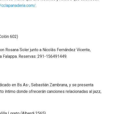
//cclapanaderia.com/
.
 Colón 602)
 Con Rosana Soler junto a Nicolás Fernández Vicente,
ria Falappa. Reservas: 291-156491449.
adicado en Bs As-, Sebastián Zambrana, y se presenta
erto íntimo donde ofrecerán canciones relacionadas al jazz,
illa Loreto (Alberdi 2565)