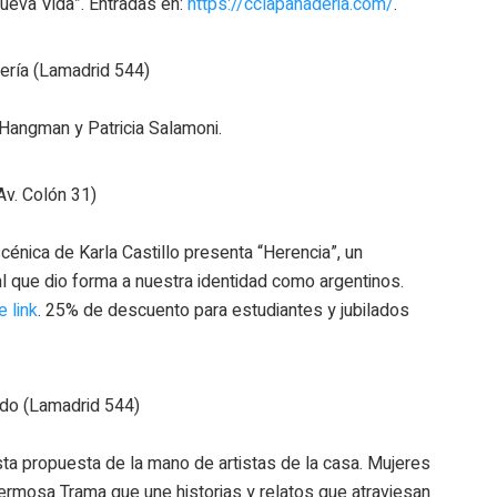
ueva Vida”. Entradas en:
https://cclapanaderia.com/
.
dería (Lamadrid 544)
ia Hangman y Patricia Salamoni.
Av. Colón 31)
cénica de Karla Castillo presenta “Herencia”, un
al que dio forma a nuestra identidad como argentinos.
e link
. 25% de descuento para estudiantes y jubilados
ldo (Lamadrid 544)
ésta propuesta de la mano de artistas de la casa. Mujeres
ermosa Trama que une historias y relatos que atraviesan