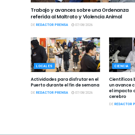
Trabajo y avances sobre una Ordenanza
referida al Maltrato y Violencia Animal
DE
REDACTOR PRENSA
07/08/2026
LOCALES
CIENCIA
Actividades para disfrutar en el
Científicos 
Puerto durante el fin de semana
un avance c
el impacto d
DE
REDACTOR PRENSA
07/08/2026
cerebro
DE
REDACTOR 