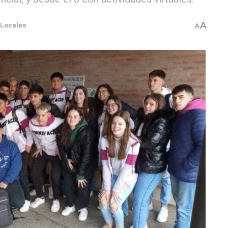
A
Locales
A