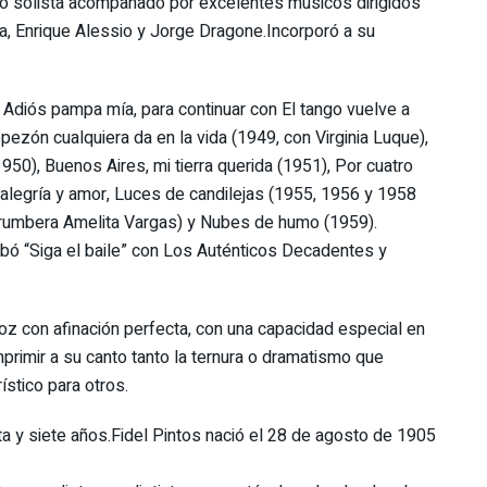
o solista acompañado por excelentes músicos dirigidos
a, Enrique Alessio y Jorge Dragone.Incorporó a su
Adiós pampa mía, para continuar con El tango vuelve a
pezón cualquiera da en la vida (1949, con Virginia Luque),
50), Buenos Aires, mi tierra querida (1951), Por cuatro
, alegría y amor, Luces de candilejas (1955, 1956 y 1958
ia rumbera Amelita Vargas) y Nubes de humo (1959).
rabó “Siga el baile” con Los Auténticos Decadentes y
voz con afinación perfecta, con una capacidad especial en
mprimir a su canto tanto la ternura o dramatismo que
stico para otros.
ta y siete años.Fidel Pintos nació el 28 de agosto de 1905