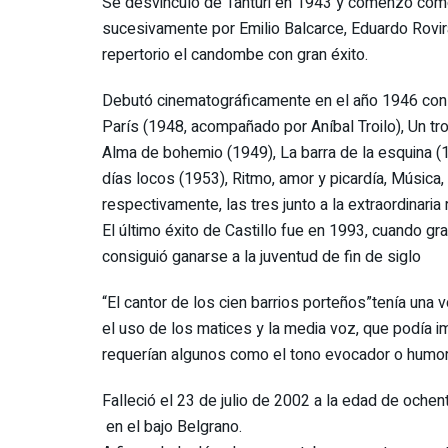
Se desvinculó de Tanturi en 1943 y comenzó com
sucesivamente por Emilio Balcarce, Eduardo Rovir
repertorio el candombe con gran éxito.
Debutó cinematográficamente en el año 1946 con 
París (1948, acompañado por Aníbal Troilo), Un tro
Alma de bohemio (1949), La barra de la esquina (19
días locos (1953), Ritmo, amor y picardía, Música
respectivamente, las tres junto a la extraordinar
El último éxito de Castillo fue en 1993, cuando g
consiguió ganarse a la juventud de fin de siglo
“El cantor de los cien barrios porteños”tenía una 
el uso de los matices y la media voz, que podía i
requerían algunos como el tono evocador o humorí
Falleció el 23 de julio de 2002 a la edad de ochen
en el bajo Belgrano.