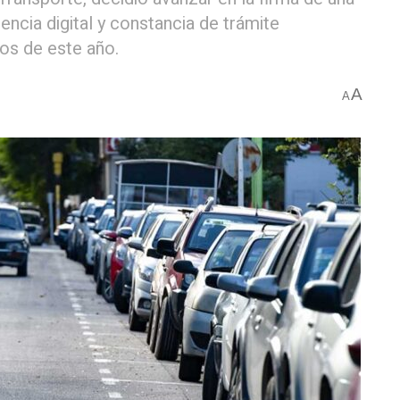
encia digital y constancia de trámite
ios de este año.
A
A