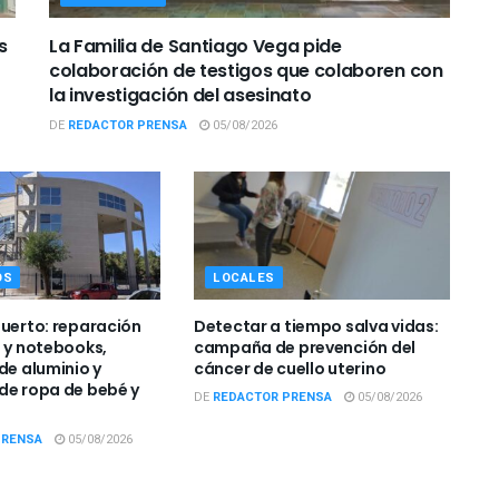
s
La Familia de Santiago Vega pide
colaboración de testigos que colaboren con
la investigación del asesinato
DE
REDACTOR PRENSA
05/08/2026
OS
LOCALES
Puerto: reparación
Detectar a tiempo salva vidas:
s y notebooks,
campaña de prevención del
de aluminio y
cáncer de cuello uterino
de ropa de bebé y
DE
REDACTOR PRENSA
05/08/2026
PRENSA
05/08/2026