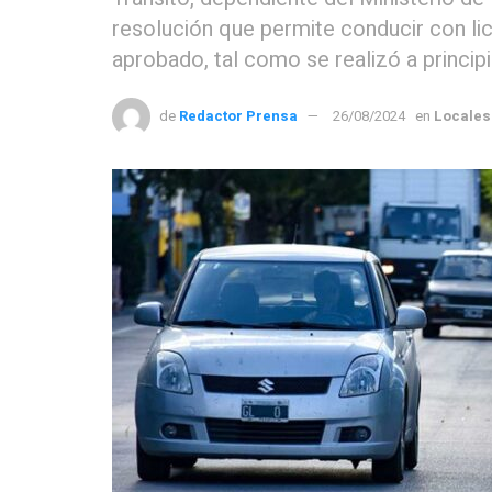
resolución que permite conducir con lic
aprobado, tal como se realizó a princip
de
Redactor Prensa
26/08/2024
en
Locales