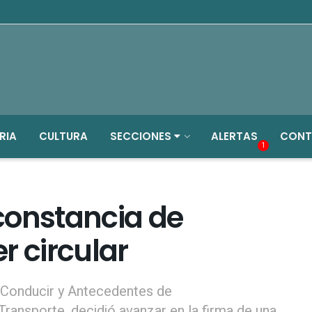
RIA
CULTURA
SECCIONES
ALERTAS
CONT
1
 constancia de
r circular
e Conducir y Antecedentes de
Transporte, decidió avanzar en la firma de una