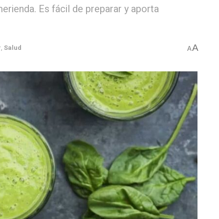
rienda. Es fácil de preparar y aporta
A
r
,
Salud
A