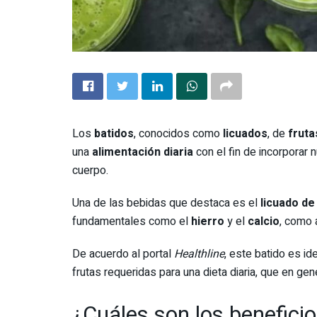
Los
batidos
, conocidos como
licuados
, de
fruta
una
alimentación diaria
con el fin de incorporar 
cuerpo.
Una de las bebidas que destaca es el
licuado d
fundamentales como el
hierro
y el
calcio
, como 
De acuerdo al portal
Healthline
, este batido es i
frutas requeridas para una dieta diaria, que en gen
¿Cuáles son los beneficio