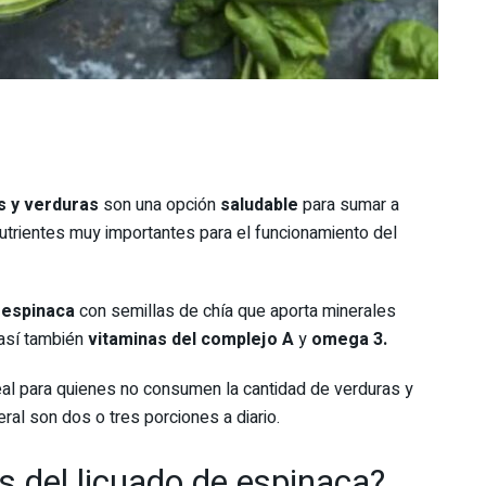
s y verduras
son una opción
saludable
para sumar a
nutrientes muy importantes para el funcionamiento del
e espinaca
con semillas de chía que aporta minerales
así también
vitaminas del complejo A
y
omega 3.
deal para quienes no consumen la cantidad de verduras y
eral son dos o tres porciones a diario.
s del licuado de espinaca?