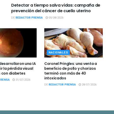
Detectar a tiempo salva vidas: campaña de
prevención del cáncer de cuello uterino
DE
REDACTOR PRENSA
05/08/2026
NACIONALES
desarrollaron una IA
Coronel Pringles: una venta a
r la pérdida visual
beneficio de pollo y chorizos
 con diabetes
terminó con más de 40
intoxicados
PRENSA
31/07/2026
DE
REDACTOR PRENSA
28/07/2026