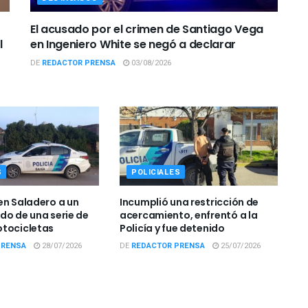
El acusado por el crimen de Santiago Vega
l
en Ingeniero White se negó a declarar
DE
REDACTOR PRENSA
03/08/2026
S
POLICIALES
en Saladero a un
Incumplió una restricción de
do de una serie de
acercamiento, enfrentó a la
tocicletas
Policía y fue detenido
PRENSA
28/07/2026
DE
REDACTOR PRENSA
25/07/2026