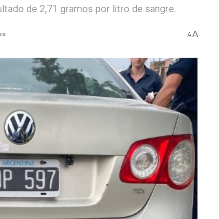
ultado de 2,71 gramos por litro de sangre.
A
es
A