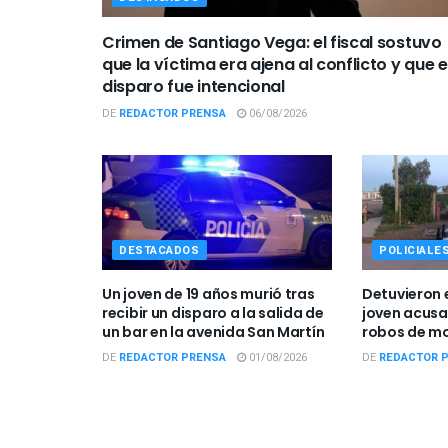
Crimen de Santiago Vega: el fiscal sostuvo
que la víctima era ajena al conflicto y que e
disparo fue intencional
DE
REDACTOR PRENSA
06/08/2026
DESTACADOS
POLICIALE
Un joven de 19 años murió tras
Detuvieron 
recibir un disparo a la salida de
joven acusa
un bar en la avenida San Martín
robos de mo
DE
REDACTOR PRENSA
01/08/2026
DE
REDACTOR 