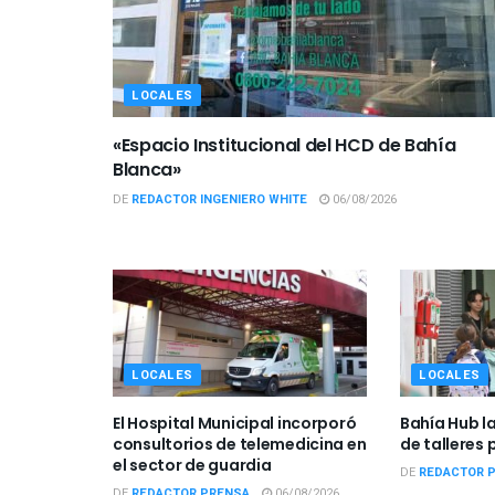
LOCALES
«Espacio Institucional del HCD de Bahía
Blanca»
DE
REDACTOR INGENIERO WHITE
06/08/2026
LOCALES
LOCALES
El Hospital Municipal incorporó
Bahía Hub l
consultorios de telemedicina en
de talleres 
el sector de guardia
DE
REDACTOR 
DE
REDACTOR PRENSA
06/08/2026