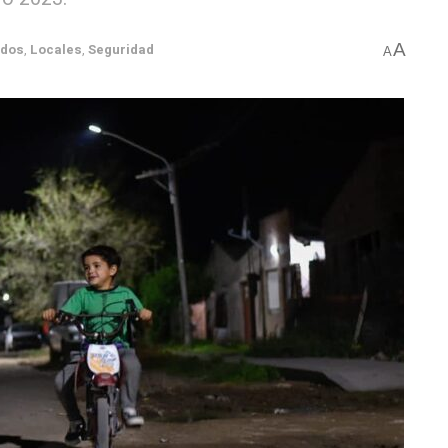
A
ados
,
Locales
,
Seguridad
A