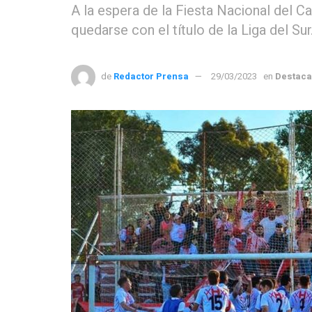
A la espera de la Fiesta Nacional del C
quedarse con el título de la Liga del Sur
de
Redactor Prensa
29/03/2023
en
Destac