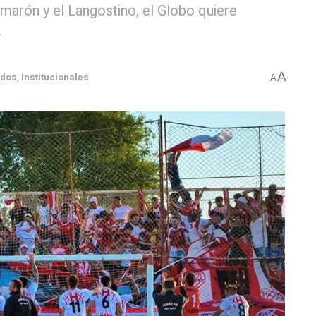
amarón y el Langostino, el Globo quiere
.
A
ados
,
Institucionales
A