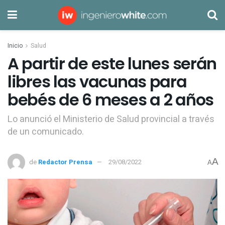
Inicio
Salud
A partir de este lunes serán
libres las vacunas para
bebés de 6 meses a 2 años
Lo anunció el Ministerio de Salud provincial a través
de un comunicado.
A
de
Redactor Prensa
29/08/2022
A