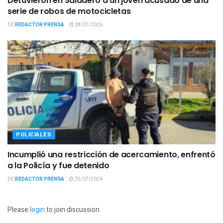
Detuvieron en Saladero a un joven acusado de una
serie de robos de motocicletas
DE
REDACTOR PRENSA
28/07/2026
POLICIALES
Incumplió una restricción de acercamiento, enfrentó
a la Policía y fue detenido
DE
REDACTOR PRENSA
25/07/2026
Please
login
to join discussion