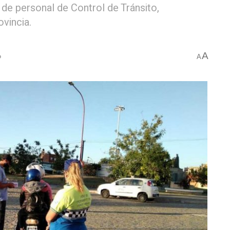
de personal de Control de Tránsito,
vincia.
A
o
A