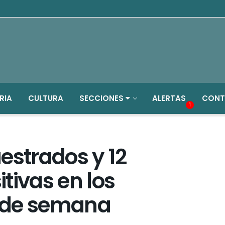
RIA
CULTURA
SECCIONES
ALERTAS
CONT
1
estrados y 12
tivas en los
n de semana