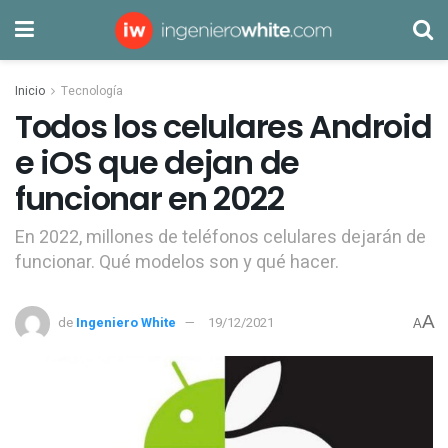
Inicio
Tecnología
Todos los celulares Android
e iOS que dejan de
funcionar en 2022
En 2022, millones de teléfonos celulares dejarán de
funcionar. Qué modelos son y qué hacer.
A
de
Ingeniero White
19/12/2021
A