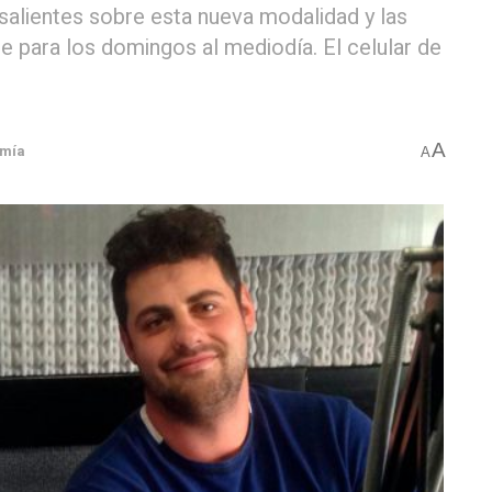
salientes sobre esta nueva modalidad y las
 para los domingos al mediodía. El celular de
A
omía
A