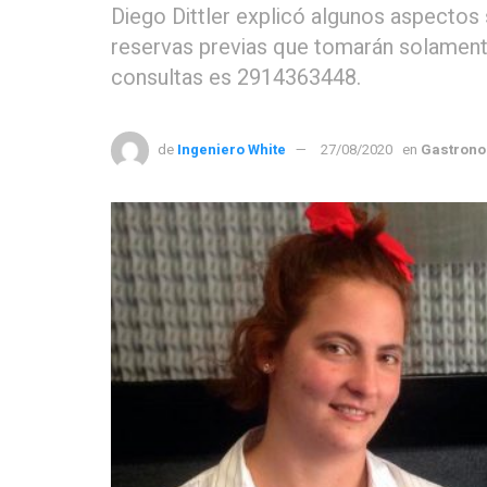
Diego Dittler explicó algunos aspectos 
reservas previas que tomarán solamente
consultas es 2914363448.
de
Ingeniero White
27/08/2020
en
Gastron