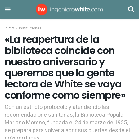
Inicio
Instituciones
«La reapertura de la
biblioteca coincide con
nuestro aniversario y
queremos que la gente
lectora de White se vaya
conforme como siempre»
Con un estricto protocolo y atendiendo las
recomendacione sanitarias, la Biblioteca Popular
Mariano Moreno, fundada el 24 de marzo de 1925,
se prepara para volver a abrir sus puertas desde el
próximo lunes.