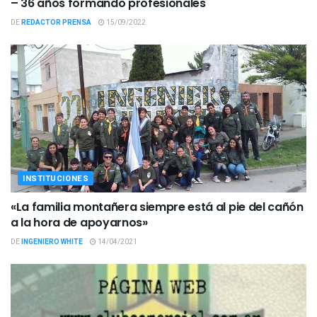
– 36 años formando profesionales
DE
REDACTOR PRENSA
15/09/2022
INSTITUCIONES
«La familia montañera siempre está al pie del cañón
a la hora de apoyarnos»
DE
INGENIERO WHITE
14/04/2021