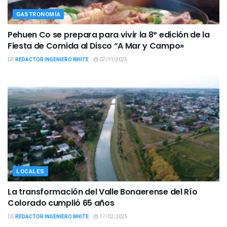
GASTRONOMÍA
Pehuen Co se prepara para vivir la 8° edición de la
Fiesta de Comida al Disco “A Mar y Campo»
DE
REDACTOR INGENIERO WHITE
07/11/2025
LOCALES
La transformación del Valle Bonaerense del Río
Colorado cumplió 65 años
DE
REDACTOR INGENIERO WHITE
17/02/2025