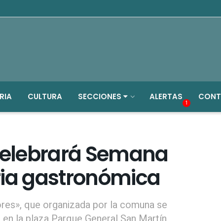
RIA
CULTURA
SECCIONES
ALERTAS
CONT
1
elebrará Semana
ria gastronómica
res», que organizada por la comuna se
 en la plaza Parque General San Martín.