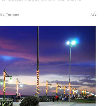
A
les
,
Turismo
A