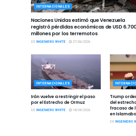
INTERNACIONALES
Naciones Unidas estimó que Venezuela
registró pérdidas económicas de USD 6.70
millones por los terremotos
DE
INGENIERO WHITE
27/06/2026
INTERNACIONALES
INTERNACI
Irán vuelve a restringir el paso
Trump orden
por el Estrecho de Ormuz
del estrech
fracaso de 
DE
INGENIERO WHITE
18/04/2026
en Islamab
DE
INGENIERO 