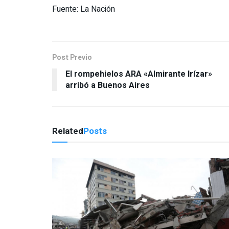
Fuente: La Nación
Post Previo
El rompehielos ARA «Almirante Irízar»
arribó a Buenos Aires
Related
Posts