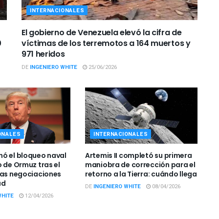
INTERNACIONALES
El gobierno de Venezuela elevó la cifra de
0
víctimas de los terremotos a 164 muertos y
971 heridos
DE
INGENIERO WHITE
25/06/2026
ONALES
INTERNACIONALES
ó el bloqueo naval
Artemis II completó su primera
o de Ormuz tras el
maniobra de corrección para el
las negociaciones
retorno a la Tierra: cuándo llega
ad
DE
INGENIERO WHITE
08/04/2026
WHITE
12/04/2026