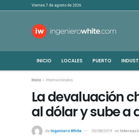
viernes 7 de agosto de 2026
INICIO
LOCALES
PUERTO
INDUST
Inicio
Internacionales
La devaluación ch
al dólar y sube a 
de
Ingeniero White
05/08/2019
en
Internac