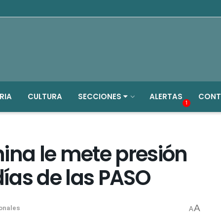
RIA
CULTURA
SECCIONES
ALERTAS
CONT
1
ina le mete presión
días de las PASO
A
ionales
A