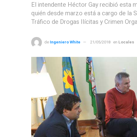
El intendente Héctor Gay recibió esta m
quién desde marzo está a cargo de la S
Tráfico de Drogas Ilícitas y Crimen Org
de
Ingeniero White
21/05/2018
en
Locales