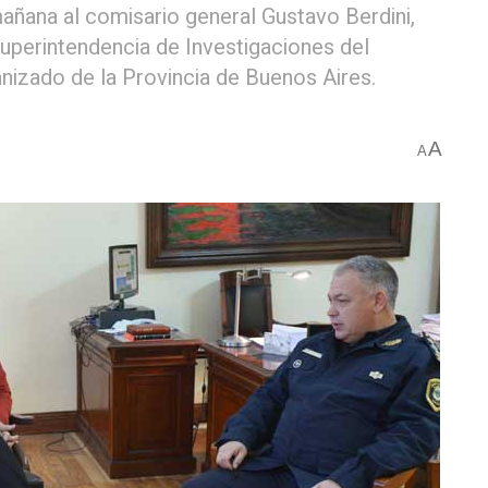
añana al comisario general Gustavo Berdini,
uperintendencia de Investigaciones del
anizado de la Provincia de Buenos Aires.
A
A