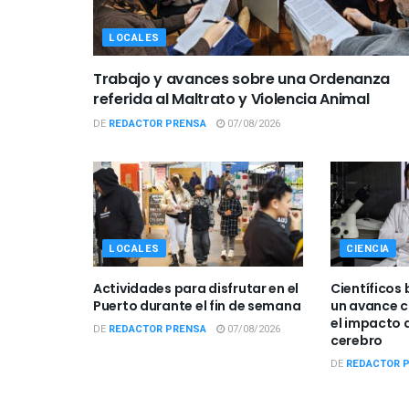
LOCALES
Trabajo y avances sobre una Ordenanza
referida al Maltrato y Violencia Animal
DE
REDACTOR PRENSA
07/08/2026
LOCALES
CIENCIA
Actividades para disfrutar en el
Científicos 
Puerto durante el fin de semana
un avance c
el impacto d
DE
REDACTOR PRENSA
07/08/2026
cerebro
DE
REDACTOR 