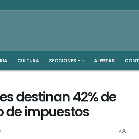
RIA
CULTURA
SECCIONES
ALERTAS
CONT
es destinan 42% de
go de impuestos
A
a
A