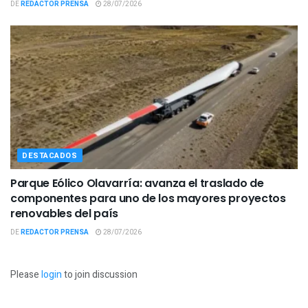
DE
REDACTOR PRENSA
28/07/2026
DESTACADOS
Parque Eólico Olavarría: avanza el traslado de
componentes para uno de los mayores proyectos
renovables del país
DE
REDACTOR PRENSA
28/07/2026
Please
login
to join discussion