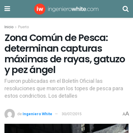
Inicio
Puerto
Zona Común de Pesca:
determinan capturas
máximas de rayas, gatuzo
y pez ángel
Fueron publicadas en el Boletín Oficial las
resoluciones que marcan los topes de pesca para
estos condrictios. Los detalles
A
de
Ingeniero White
30/07/2015
A