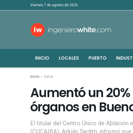
viernes 7 de agosto de 2026
INICIO
LOCALES
PUERTO
INDUST
Inicio
Salud
Aumentó un 20% 
órganos en Bueno
El titular del Centro Único de Ablación
(CUCAIBA), Adrián Tarditti, informó qu