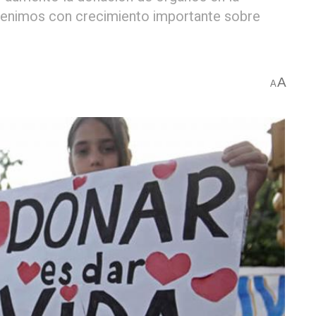
venimos con crecimiento importante sobre
A
A