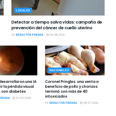
LOCALES
Detectar a tiempo salva vidas: campaña de
prevención del cáncer de cuello uterino
DE
REDACTOR PRENSA
05/08/2026
NACIONALES
desarrollaron una IA
Coronel Pringles: una venta a
r la pérdida visual
beneficio de pollo y chorizos
 con diabetes
terminó con más de 40
intoxicados
PRENSA
31/07/2026
DE
REDACTOR PRENSA
28/07/2026