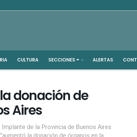
RIA
CULTURA
SECCIONES
ALERTAS
CONT
la donación de
s Aires
 e Implante de la Provincia de Buenos Aires
e “aumentó la donación de órganos en la