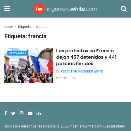
Inicio
Etiqueta
francia
Etiqueta:
francia
Las protestas en Francia
DESTACADOS
dejan 457 detenidos y 441
policías heridos
DE
REDACTOR INGENIERO WHITE
24/03/2023
Todos los derechos reservados © 2022
ingenierowhite.com
- Desarrollado