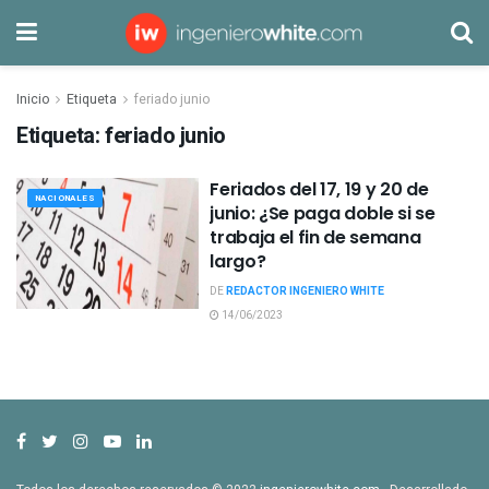
Inicio
Etiqueta
feriado junio
Etiqueta:
feriado junio
Feriados del 17, 19 y 20 de
NACIONALES
junio: ¿Se paga doble si se
trabaja el fin de semana
largo?
DE
REDACTOR INGENIERO WHITE
14/06/2023