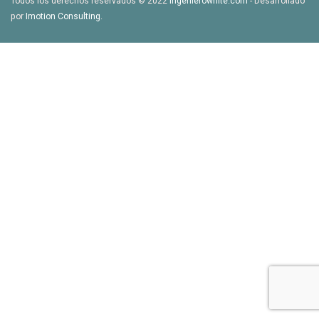
Todos los derechos reservados © 2022
ingenierowhite.com
- Desarrollado
por
Imotion Consulting
.