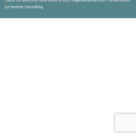
Todos los derechos reservados © 2022
ingenierowhite.com
- Desarrollado
por
Imotion Consulting
.