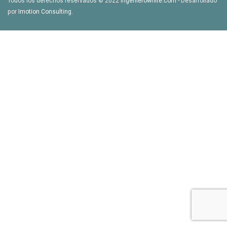
Todos los derechos reservados © 2022
ingenierowhite.com
- Desarrollado
por
Imotion Consulting
.