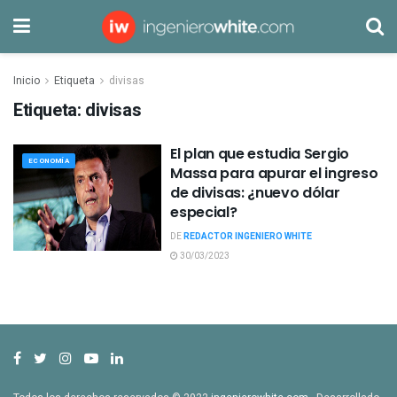
Inicio
Etiqueta
divisas
Etiqueta:
divisas
El plan que estudia Sergio
ECONOMÍA
Massa para apurar el ingreso
de divisas: ¿nuevo dólar
especial?
DE
REDACTOR INGENIERO WHITE
30/03/2023