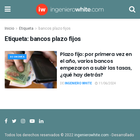
Inicio
Etiqueta
bancos plazo fijos
Etiqueta:
bancos plazo fijos
Plazo fijo: por primera vez en
ECONOMÍA
el año, varios bancos
empezaron a subir las tasas,
¿qué hay detrás?
DE
INGENIERO WHITE
11/06/2024
Todos los derechos reservados © 2022
ingenierowhite.com
- Desarrollado