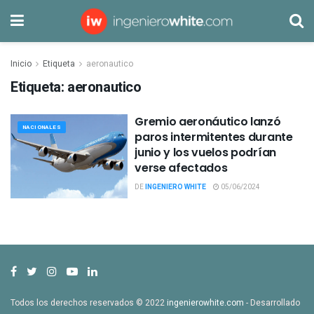
Inicio
Etiqueta
aeronautico
Etiqueta:
aeronautico
Gremio aeronáutico lanzó
NACIONALES
paros intermitentes durante
junio y los vuelos podrían
verse afectados
DE
INGENIERO WHITE
05/06/2024
Todos los derechos reservados © 2022
ingenierowhite.com
- Desarrollado