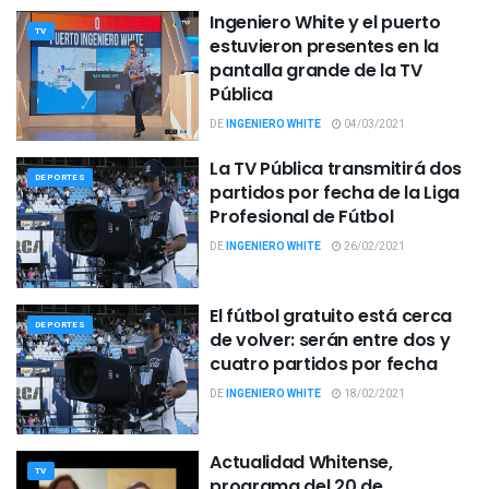
Ingeniero White y el puerto
TV
estuvieron presentes en la
pantalla grande de la TV
Pública
DE
INGENIERO WHITE
04/03/2021
La TV Pública transmitirá dos
DEPORTES
partidos por fecha de la Liga
Profesional de Fútbol
DE
INGENIERO WHITE
26/02/2021
El fútbol gratuito está cerca
DEPORTES
de volver: serán entre dos y
cuatro partidos por fecha
DE
INGENIERO WHITE
18/02/2021
Actualidad Whitense,
TV
programa del 20 de