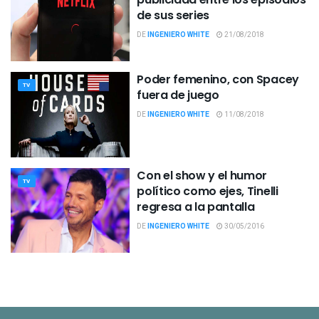
de sus series
DE
INGENIERO WHITE
21/08/2018
Poder femenino, con Spacey
TV
fuera de juego
DE
INGENIERO WHITE
11/08/2018
Con el show y el humor
TV
político como ejes, Tinelli
regresa a la pantalla
DE
INGENIERO WHITE
30/05/2016