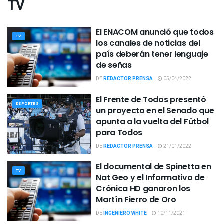
TV
El ENACOM anunció que todos
TV
los canales de noticias del
país deberán tener lenguaje
de señas
DE
REDACTOR PRENSA
05/04/2022
El Frente de Todos presentó
DEPORTES
un proyecto en el Senado que
apunta a la vuelta del Fútbol
para Todos
DE
REDACTOR PRENSA
21/01/2022
El documental de Spinetta en
TV
Nat Geo y el Informativo de
Crónica HD ganaron los
Martín Fierro de Oro
DE
INGENIERO WHITE
10/11/2021