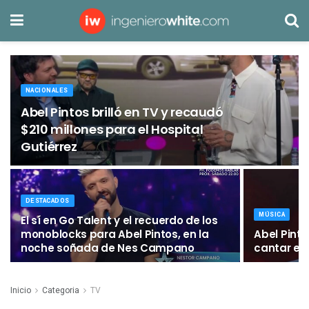
NACIONALES
Abel Pintos brilló en TV y recaudó
$210 millones para el Hospital
Gutiérrez
DESTACADOS
MÚSICA
El sí en Go Talent y el recuerdo de los
monoblocks para Abel Pintos, en la
Abel Pinto
noche soñada de Nes Campano
cantar en 
Inicio
Categoria
TV