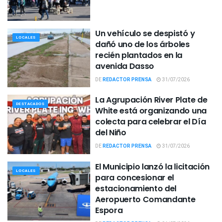
Un vehículo se despistó y
LOCALES
dañó uno de los árboles
recién plantados en la
avenida Dasso
DE
REDACTOR PRENSA
31/07/2026
La Agrupación River Plate de
DESTACADOS
White está organizando una
colecta para celebrar el Día
del Niño
DE
REDACTOR PRENSA
31/07/2026
El Municipio lanzó la licitación
LOCALES
para concesionar el
estacionamiento del
Aeropuerto Comandante
Espora