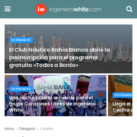
DESTACADOS
El Club Náutico Bahía Blanca abrió la
preinscripción para el programa
gratuito «Todos a Bordo»
DESTACADOS
DESTACADOS
Una noche para el recuerdo para el
grupo Corazones Libres de Ingeniero
Llega el cu
White
Cocina de
Inicio
Categoria
Locales