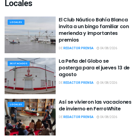
Locales
El Club Náutico Bahía Blanca
LOCALES
invita a un bingo familiar con
merienda y importantes
premios
DE
REDACTOR PRENSA
04/08/2026
La Peña del Globo se
DESTACADOS
posterga para el jueves 13 de
agosto
DE
REDACTOR PRENSA
04/08/2026
Así se vivieron las vacaciones
LOCALES
de invierno en FerroWhite
DE
REDACTOR PRENSA
04/08/2026