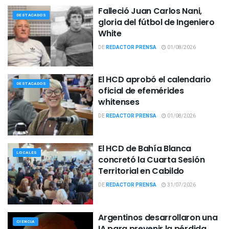
Falleció Juan Carlos Nani,
DESTACADOS
gloria del fútbol de Ingeniero
White
DE
REDACTOR PRENSA
01/08/2026
El HCD aprobó el calendario
DESTACADOS
oficial de efemérides
whitenses
DE
REDACTOR PRENSA
01/08/2026
El HCD de Bahía Blanca
LOCALES
concretó la Cuarta Sesión
Territorial en Cabildo
DE
REDACTOR PRENSA
31/07/2026
Argentinos desarrollaron una
CIENCIA
IA para prevenir la pérdida