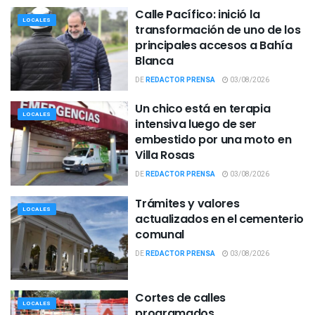
Calle Pacífico: inició la
LOCALES
transformación de uno de los
principales accesos a Bahía
Blanca
DE
REDACTOR PRENSA
03/08/2026
Un chico está en terapia
LOCALES
intensiva luego de ser
embestido por una moto en
Villa Rosas
DE
REDACTOR PRENSA
03/08/2026
Trámites y valores
LOCALES
actualizados en el cementerio
comunal
DE
REDACTOR PRENSA
03/08/2026
Cortes de calles
LOCALES
programados