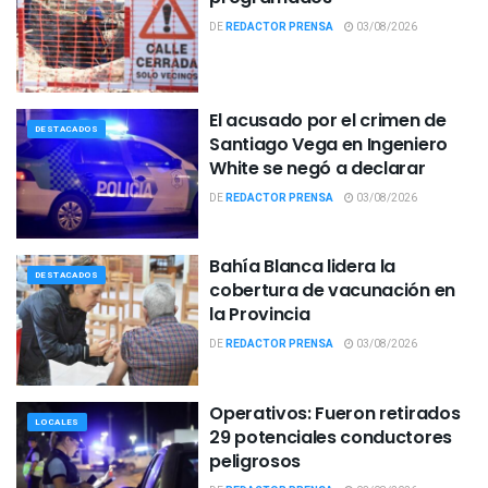
DE
REDACTOR PRENSA
03/08/2026
El acusado por el crimen de
DESTACADOS
Santiago Vega en Ingeniero
White se negó a declarar
DE
REDACTOR PRENSA
03/08/2026
Bahía Blanca lidera la
DESTACADOS
cobertura de vacunación en
la Provincia
DE
REDACTOR PRENSA
03/08/2026
Operativos: Fueron retirados
LOCALES
29 potenciales conductores
peligrosos