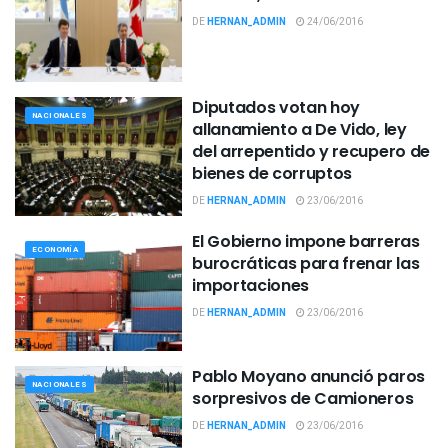
DE
HERNAN_ADMIN
24/06/2016
Diputados votan hoy
NACIONALES
allanamiento a De Vido, ley
del arrepentido y recupero de
bienes de corruptos
DE
HERNAN_ADMIN
23/06/2016
El Gobierno impone barreras
ECONOMÍA
burocráticas para frenar las
importaciones
DE
HERNAN_ADMIN
23/06/2016
Pablo Moyano anunció paros
NACIONALES
sorpresivos de Camioneros
DE
HERNAN_ADMIN
23/06/2016