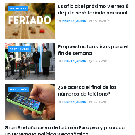
Es oficial: el próximo viernes 8
NACIONALES
de julio será feriado nacional
DE
HERNAN_ADMIN
26/06/2016
Propuestas turísticas para el
PROVINCIALES
fin de semana
DE
HERNAN_ADMIN
25/06/2016
¿Se acerca el final de los
TECNOLOGÍA
números de teléfono?
DE
HERNAN_ADMIN
25/06/2016
Gran Bretaña se va de la Unión Europea y provoca
INTERNACIONALES
un terremoto político y económico