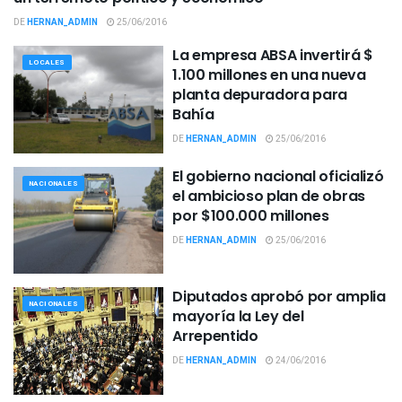
DE
HERNAN_ADMIN
25/06/2016
La empresa ABSA invertirá $
LOCALES
1.100 millones en una nueva
planta depuradora para
Bahía
DE
HERNAN_ADMIN
25/06/2016
El gobierno nacional oficializó
NACIONALES
el ambicioso plan de obras
por $100.000 millones
DE
HERNAN_ADMIN
25/06/2016
Diputados aprobó por amplia
NACIONALES
mayoría la Ley del
Arrepentido
DE
HERNAN_ADMIN
24/06/2016