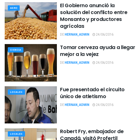
El Gobierno anunció la
AGRO
solución del conflicto entre
Monsanto y productores
agrícolas
DE
HERNAN_ADMIN
24/06/2016
Tomar cerveza ayuda a llegar
CIENCIA
mejor a la vejez
DE
HERNAN_ADMIN
24/06/2016
Fue presentado el circuito
LOCALES
único de atletismo
DE
HERNAN_ADMIN
24/06/2016
Robert Fry, embajador de
LOCALES
Canadá, visitó Profertil