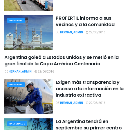
PROFERTIL informa a sus
INDUSTRIA
vecinos y a la comunidad
DE
HERNAN_ADMIN
22/06/2016
Argentina goleó a Estados Unidos y se metió en la
DEPORTES
gran final de la Copa América Centenario
DE
HERNAN_ADMIN
22/06/2016
Exigen más transparencia y
INDUSTRIA
acceso a la información en la
industria extractiva
DE
HERNAN_ADMIN
22/06/2016
La Argentina tendrá en
NACIONALES
septiembre su primer centro