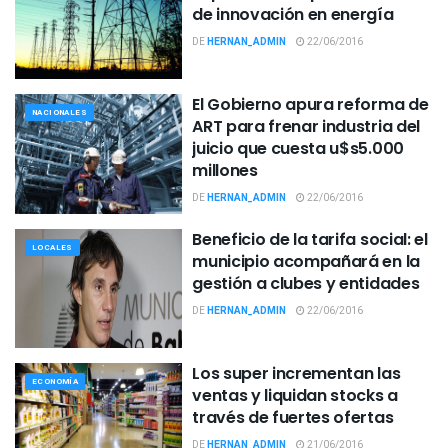
de innovación en energía
DE
HERNAN_ADMIN
22/06/2016
El Gobierno apura reforma de
NACIONALES
ART para frenar industria del
juicio que cuesta u$s5.000
millones
DE
HERNAN_ADMIN
22/06/2016
Beneficio de la tarifa social: el
LOCALES
municipio acompañará en la
gestión a clubes y entidades
DE
HERNAN_ADMIN
22/06/2016
Los super incrementan las
ECONOMÍA
ventas y liquidan stocks a
través de fuertes ofertas
DE
HERNAN_ADMIN
21/06/2016