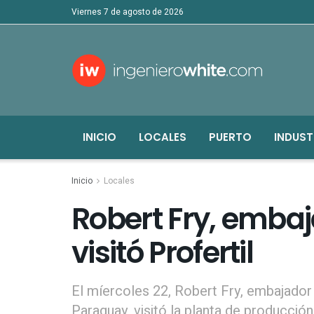
viernes 7 de agosto de 2026
INICIO
LOCALES
PUERTO
INDUST
Inicio
Locales
Robert Fry, emba
visitó Profertil
El míercoles 22, Robert Fry, embajador 
Paraguay, visitó la planta de producción