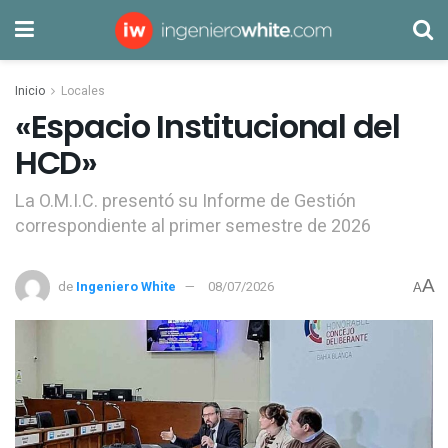
Inicio
Locales
«Espacio Institucional del
HCD»
La O.M.I.C. presentó su Informe de Gestión
correspondiente al primer semestre de 2026
A
de
Ingeniero White
08/07/2026
A